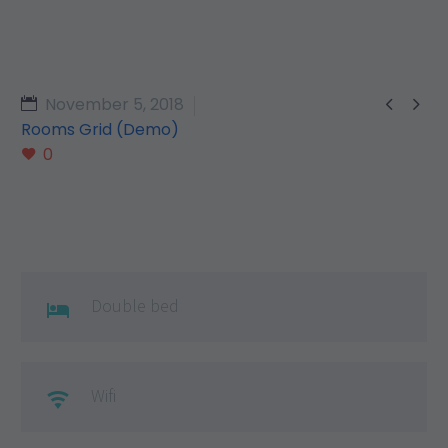


November 5, 2018
Rooms Grid (Demo)
0
Double bed

Wifi
