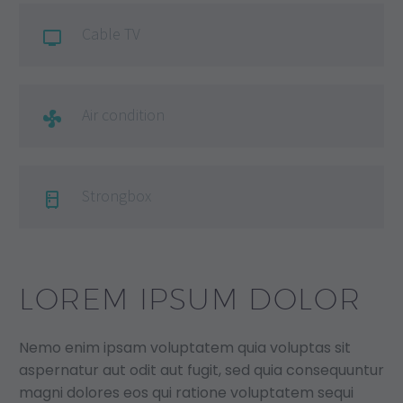
Cable TV

Air condition

Strongbox

LOREM IPSUM DOLOR
Nemo enim ipsam voluptatem quia voluptas sit
aspernatur aut odit aut fugit, sed quia consequuntur
magni dolores eos qui ratione voluptatem sequi