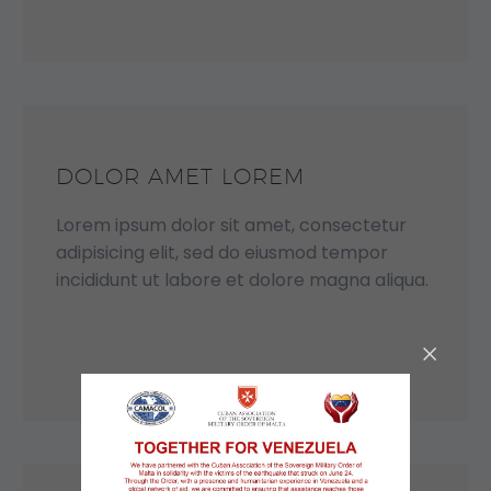
DOLOR AMET LOREM
Lorem ipsum dolor sit amet, consectetur
adipisicing elit, sed do eiusmod tempor
incididunt ut labore et dolore magna aliqua.