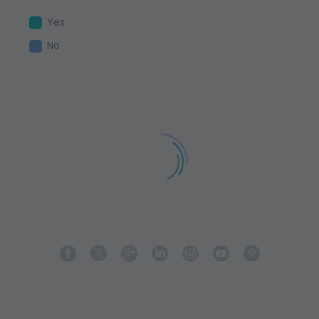
Yes
No