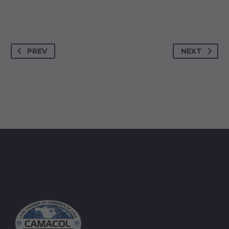
PREV
NEXT
JENIFFER BURNS
Creative Heads Inc.
TheGem comes with an extended powerful theme
options panel, which allows you to customize just
anything in an appearance of your website – with few
clicks.